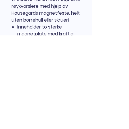
røykvarslere med hjelp av
Housegards magnetfeste, helt
uten borrehull eller skruer!
Inneholder to sterke
magnetplate med kraftig
dobbeltsidig tape. Festes i
taket og på røykvarsleren.
Passer røykvarsler > 60 mm
diameter.
Nordisk Brannvern AS
+47 922 27 480
kontakt@nordiskbrannvern.no