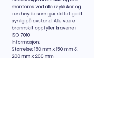
monteres ved alle røykluker og
i en høyde som gjør skiltet godt
synlig på avstand. Alle være
brannskilt oppfyller kravene i
ISO 7010
Informasjon:
Størrelse:
150 mm x 150 mm &
200 mm x 200 mm
Materiale:
Etterlysende plast
Standard:
ISO 7010 & DIN 67510
Informasjon
Røykluke skilt for markering av
røykluker
Røykluke skilt brukes for å markere
røykluker i det offentlige rom.
Skiltet brukes sammen med
andre nødvendige brannskilt og