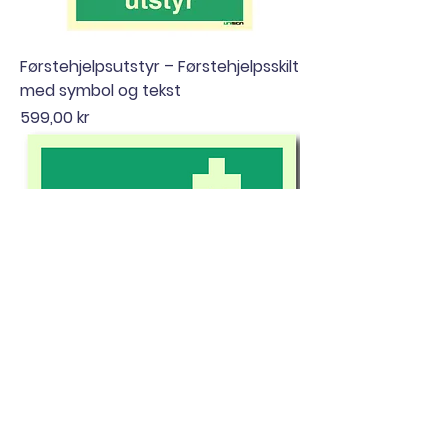
Førstehjelpsutstyr – Førstehjelpsskilt
med symbol og tekst
Pris
599,00 kr
AED Hjertestarter – Førstehjelpsskilt