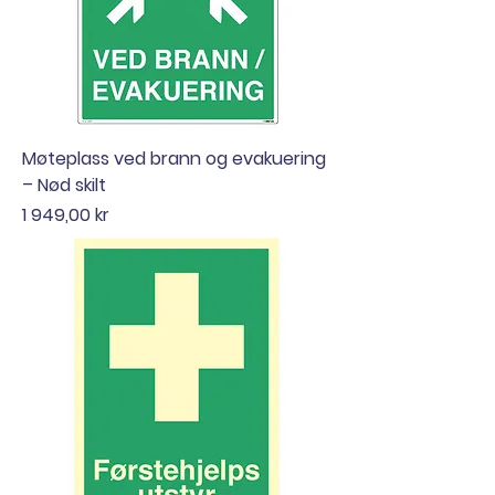
Møteplass ved brann og evakuering
– Nød skilt
Pris
1 949,00 kr