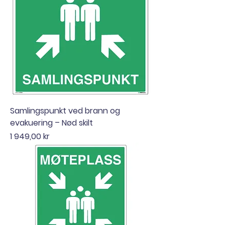
Samlingspunkt ved brann og
evakuering – Nød skilt
Pris
1 949,00 kr