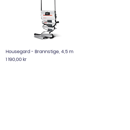
Housegard - Brannstige, 4,5 m
Pris
1 190,00 kr
Nordisk Brannvern AS
+47 922 27 480
kontakt@nordiskbrannvern.no
Gjellebekkstubben 10,