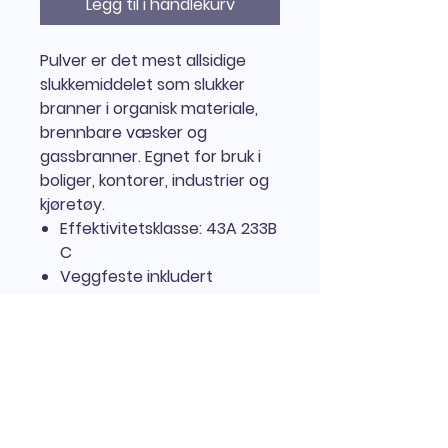
Legg til i handlekurv
Pulver er det mest allsidige
slukkemiddelet som slukker
branner i organisk materiale,
brennbare væsker og
gassbranner. Egnet for bruk i
boliger, kontorer, industrier og
kjøretøy.
Effektivitetsklasse: 43A 233B
C
Veggfeste inkludert
Sertifisering: EN3-7, CE,
Wheelmark
Temperaturområde: -30 ºC
/ +60 ºC
Informasjon