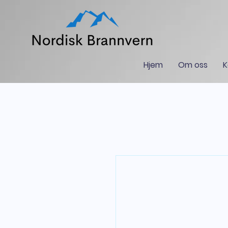
Hjem
Om oss
K