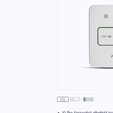
10 års forseglet alkaliskt ba