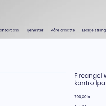
ontakt oss
Tjenester
Våre ansatte
Ledige stillin
Fireangel 
kontrollpa
Pris
799,00 kr