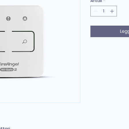
Antall
*
Legg
tteri.