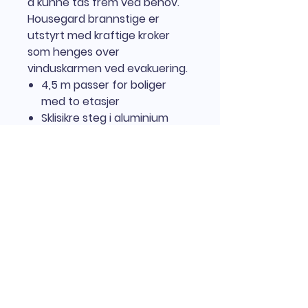
å kunne tas frem ved behov.
Housegard brannstige er
utstyrt med kraftige kroker
som henges over
vinduskarmen ved evakuering.
4,5 m passer for boliger
med to etasjer
Sklisikre steg i aluminium
30 cm bred
Beskrivelse - Når vinduet er
eneste utvei
Hvis man bor i en toetasjes bolig
er det en god idé å gå til
anskaffelse av en brannstige.
Ved å ha en brannstige kan man
raskt og sikkert evakuere
Nordisk Brannvern AS
bygningen hvis vinduet er eneste
utvei ved en brann.