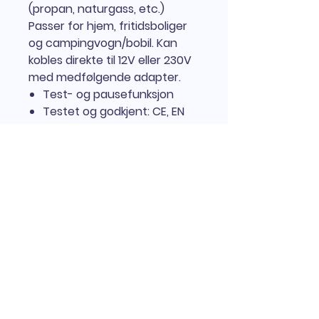
(propan, naturgass, etc.)
Passer for hjem, fritidsboliger
og campingvogn/bobil. Kan
kobles direkte til 12V eller 230V
med medfølgende adapter.
Test- og pausefunksjon
Testet og godkjent: CE, EN
50194-1:2009
5 års garanti
Informasjon
Gassvarsler fra Housegard for
hjem og fritidsboliger
Housegard gassvarsler varsler
om brennbare gasser som
propan, butan, metan og
Nordisk Brannvern AS
naturgass. Tiltenkt for innendørs
bruk i tørre områder.