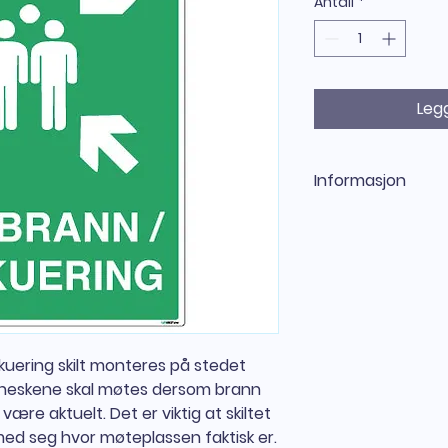
Antall
*
Legg
Informasjon
Møteplass ved bran
symbol
Møteplass ved bran
monteres på stedet
menneskene skal m
annen evakuering sk
at skiltet er godt s
uering skilt monteres på stedet
hvor møteplassen f
skiltene følger IS
nneskene skal møtes dersom brann
bestemmer utformi
være aktuelt. Det er viktig at skiltet
Mer informasjon om
r med seg hvor møteplassen faktisk er.