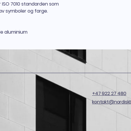
Skiltet produseres
er ISO 7010 standarden som
nordiske klimaet. S
av symboler og farge.
lov til å endre på. 
hovedsak ved offe
og kategoriseres so
Montering av Møtep
e aluminium
Skiltet monteres ve
vegg, eller skilt stol
monteres slik at sy
+47 922 27 480
kontakt@nordisk