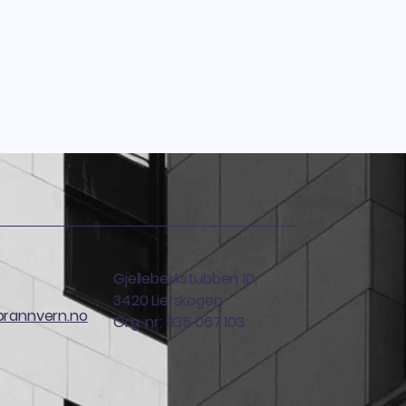
 i 2 mm aluminium som tåler det
kiltet har en standard og er ikke
Møteplass skiltet benyttes i all
ntlige bygninger, byggeplasser
m et nød skilt og HMS skilt
lass skilt
d hjelp av skruer direkte på
pe. Det er viktig at skiltet
mbolet er mest mulig synlig.
Gjellebekkstubben 10,
3420 Lierskogen
brannvern.no
Org. nr: 935 067 103