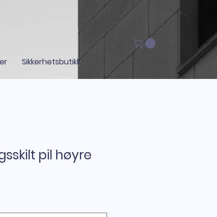
ger
Sikkerhetsbutikk
skilt pil høyre