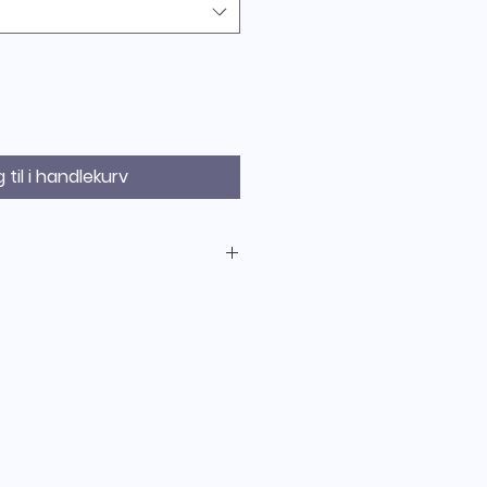
 til i handlekurv
l høyre for markering av
il høyre som benyttes som
opplysning av rømningsvei eller
t en rømningsutgang. Skiltet er
lger Norsk standard 3926, ISO
ette skiltet er
(etterlysende) og lyser i mørket
rømbrudd.