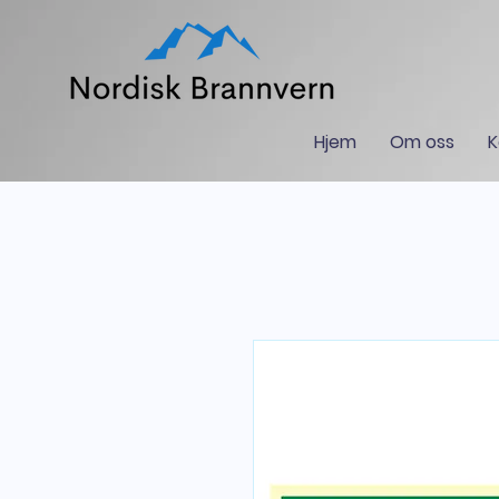
Hjem
Om oss
K