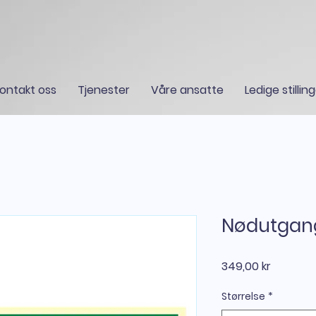
ontakt oss
Tjenester
Våre ansatte
Ledige stillin
Nødutgangs
Pris
349,00 kr
Størrelse
*