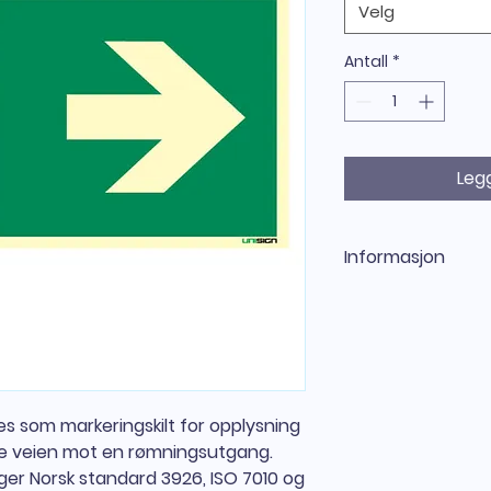
Velg
Antall
*
Legg
Informasjon
Nødutgangsskilt pi
rømningsvei
Nødutgangsskilt p
markeringskilt for 
for å vise veien mo
etterlysende og fø
s som markeringskilt for opplysning
7010 og DIN 67510. D
ise veien mot en rømningsutgang.
fotoluminiserende 
lger Norsk standard 3926, ISO 7010 og
dersom det blir st