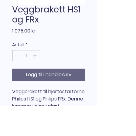
Veggbrakett HS1
og FRx
Pris
1 975,00 kr
Antall
*
Legg til i handlekurv
Veggbrakett til hjertestarterne
Philips HS1 og Philips FRx. Denne
kommer i blank plast.