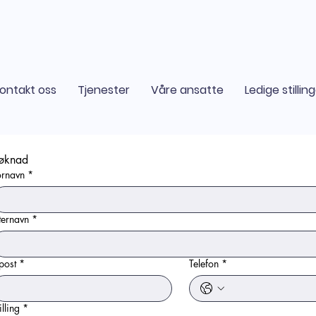
ontakt oss
Tjenester
Våre ansatte
Ledige stillin
øknad
ornavn
*
ternavn
*
post
*
Telefon
*
illing
*