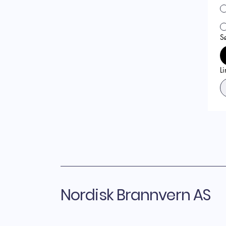
S
Li
Nordisk Brannvern AS