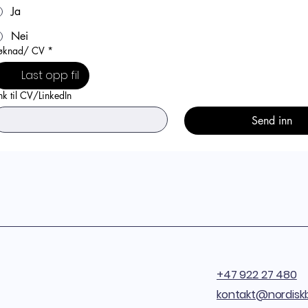
Ja
Nei
øknad/ CV
*
Last opp fil
nk til CV/LinkedIn
Send inn
+47 922 27 480
kontakt@nordisk