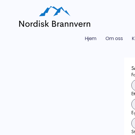
Hjem
Om oss
K
S
F
Et
E-
St