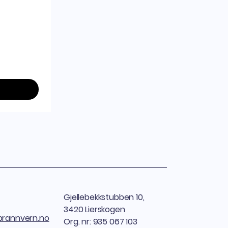
Gjellebekkstubben 10,
3420 Lierskogen
brannvern.no
Org. nr: 935 067 103